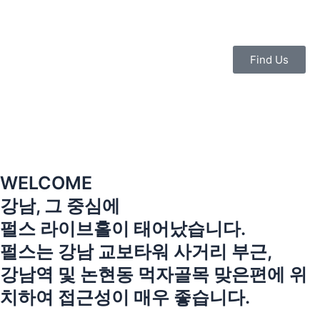
콘
텐
츠
로
Find Us
건
너
뛰
기
WELCOME
강남, 그 중심에
펄스 라이브홀이 태어났습니다.
펄스는 강남 교보타워 사거리 부근,
강남역 및 논현동 먹자골목 맞은편에 위
치하여 접근성이 매우 좋습니다.