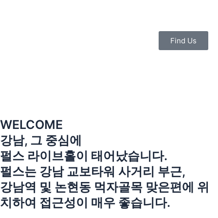
콘
텐
츠
로
Find Us
건
너
뛰
기
WELCOME
강남, 그 중심에
펄스 라이브홀이 태어났습니다.
펄스는 강남 교보타워 사거리 부근,
강남역 및 논현동 먹자골목 맞은편에 위
치하여 접근성이 매우 좋습니다.