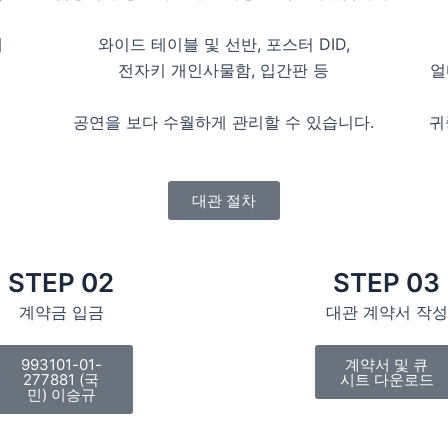
해
와이드 테이블 및 선반, 포스터 DID,
전자키 개인사물함, 입간판 등
얼
이
공연을 보다 수월하게 관리할 수 있습니다.
귀
대관 절차
STEP 02
STEP 03
계약금 입금
대관 계약서 작성
993101-01-
계약서 및 큐
277881 (국
시트 다운로드
민) 이승규