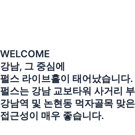
콘
텐
츠
로
건
너
뛰
WELCOME
기
강남, 그 중심에
펄스 라이브홀이 태어났습니다.
펄스는 강남 교보타워 사거리 부
강남역 및 논현동 먹자골목 맞
접근성이 매우 좋습니다.