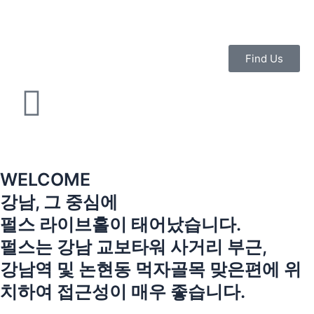
콘
텐
츠
로
Find Us
건
너
뛰
기
WELCOME
강남, 그 중심에
펄스 라이브홀이 태어났습니다.
펄스는 강남 교보타워 사거리 부근,
강남역 및 논현동 먹자골목 맞은편에 위
치하여 접근성이 매우 좋습니다.