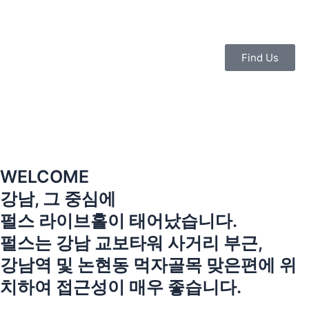
콘
텐
츠
로
Find Us
건
너
뛰
기
WELCOME
강남, 그 중심에
펄스 라이브홀이 태어났습니다.
펄스는 강남 교보타워 사거리 부근,
강남역 및 논현동 먹자골목 맞은편에 위
치하여 접근성이 매우 좋습니다.