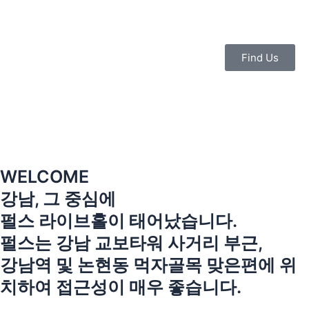
콘
텐
츠
로
Find Us
건
너
뛰
기
WELCOME
강남, 그 중심에
펄스 라이브홀이 태어났습니다.
펄스는 강남 교보타워 사거리 부근,
강남역 및 논현동 먹자골목 맞은편에 위
치하여 접근성이 매우 좋습니다.