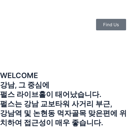
콘
텐
츠
로
Find Us
건
너
뛰
기
WELCOME
강남, 그 중심에
펄스 라이브홀이 태어났습니다.
펄스는 강남 교보타워 사거리 부근,
강남역 및 논현동 먹자골목 맞은편에 위
치하여 접근성이 매우 좋습니다.