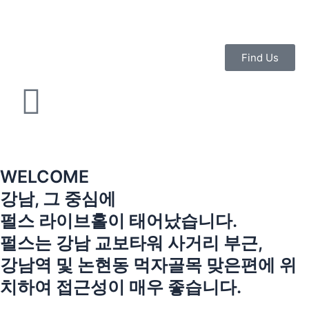
콘
텐
츠
로
Find Us
건
너
뛰
기
WELCOME
강남, 그 중심에
펄스 라이브홀이 태어났습니다.
펄스는 강남 교보타워 사거리 부근,
강남역 및 논현동 먹자골목 맞은편에 위
치하여 접근성이 매우 좋습니다.