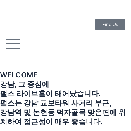
콘
텐
츠
로
Find Us
건
너
뛰
기
WELCOME
강남, 그 중심에
펄스 라이브홀이 태어났습니다.
펄스는 강남 교보타워 사거리 부근,
강남역 및 논현동 먹자골목 맞은편에 위
치하여 접근성이 매우 좋습니다.