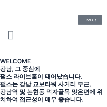
콘
텐
츠
로
Find Us
건
너
뛰
기
WELCOME
강남, 그 중심에
펄스 라이브홀이 태어났습니다.
펄스는 강남 교보타워 사거리 부근,
강남역 및 논현동 먹자골목 맞은편에 위
치하여 접근성이 매우 좋습니다.