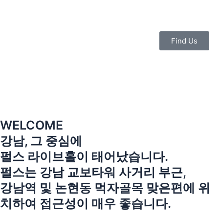
콘
텐
츠
로
Find Us
건
너
뛰
기
WELCOME
강남, 그 중심에
펄스 라이브홀이 태어났습니다.
펄스는 강남 교보타워 사거리 부근,
강남역 및 논현동 먹자골목 맞은편에 위
치하여 접근성이 매우 좋습니다.