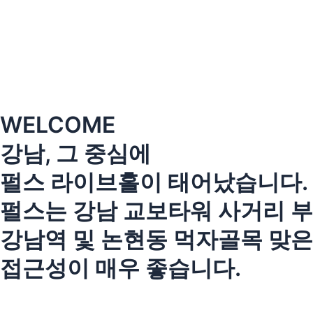
콘
텐
츠
로
건
너
뛰
WELCOME
기
강남, 그 중심에
펄스 라이브홀이 태어났습니다.
펄스는 강남 교보타워 사거리 부
강남역 및 논현동 먹자골목 맞
접근성이 매우 좋습니다.