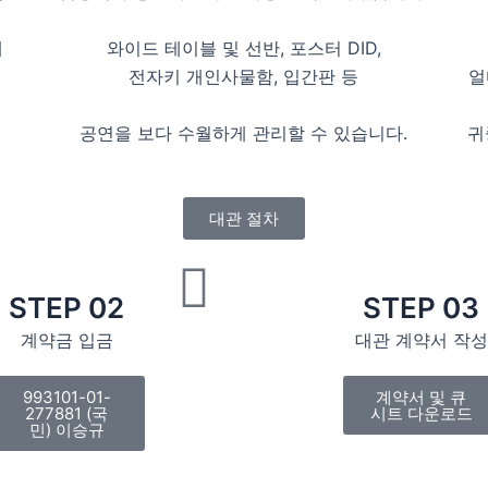
해
와이드 테이블 및 선반, 포스터 DID,
전자키 개인사물함, 입간판 등
얼
이
공연을 보다 수월하게 관리할 수 있습니다.
귀
대관 절차
STEP 02
STEP 03
계약금 입금
대관 계약서 작성
993101-01-
계약서 및 큐
277881 (국
시트 다운로드
민) 이승규