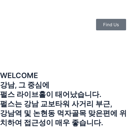
콘
텐
츠
로
Find Us
건
너
뛰
기
WELCOME
강남, 그 중심에
펄스 라이브홀이 태어났습니다.
펄스는 강남 교보타워 사거리 부근,
강남역 및 논현동 먹자골목 맞은편에 위
치하여 접근성이 매우 좋습니다.