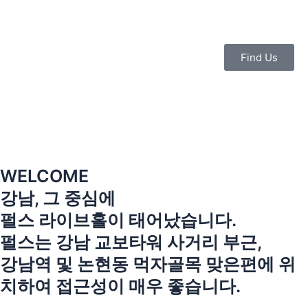
콘
텐
츠
로
Find Us
건
너
뛰
기
WELCOME
강남, 그 중심에
펄스 라이브홀이 태어났습니다.
펄스는 강남 교보타워 사거리 부근,
강남역 및 논현동 먹자골목 맞은편에 위
치하여 접근성이 매우 좋습니다.