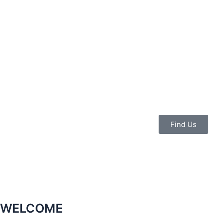
콘
텐
츠
로
건
너
뛰
기
Find Us
WELCOME