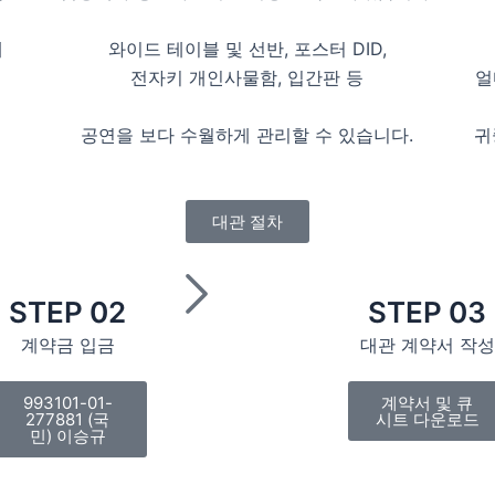
해
와이드 테이블 및 선반, 포스터 DID,
전자키 개인사물함, 입간판 등
얼
이
공연을 보다 수월하게 관리할 수 있습니다.
귀
대관 절차
STEP 02
STEP 03
계약금 입금
대관 계약서 작성
993101-01-
계약서 및 큐
277881 (국
시트 다운로드
민) 이승규