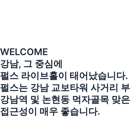
콘
텐
츠
로
건
너
뛰
WELCOME
기
강남, 그 중심에
펄스 라이브홀이 태어났습니다.
펄스는 강남 교보타워 사거리 부
강남역 및 논현동 먹자골목 맞
접근성이 매우 좋습니다.