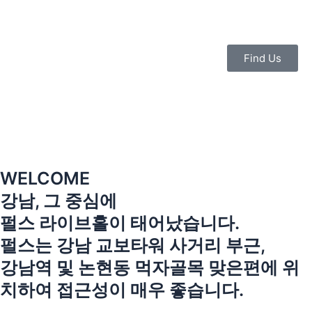
콘
텐
츠
로
Find Us
건
너
뛰
기
WELCOME
강남, 그 중심에
펄스 라이브홀이 태어났습니다.
펄스는 강남 교보타워 사거리 부근,
강남역 및 논현동 먹자골목 맞은편에 위
치하여 접근성이 매우 좋습니다.