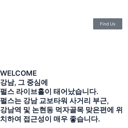
콘
텐
츠
로
Find Us
건
너
뛰
기
WELCOME
강남, 그 중심에
펄스 라이브홀이 태어났습니다.
펄스는 강남 교보타워 사거리 부근,
강남역 및 논현동 먹자골목 맞은편에 위
치하여 접근성이 매우 좋습니다.