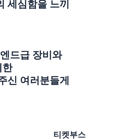
 세심함을 느끼
이엔드급 장비와
위한
주신 여러분들게
티켓부스