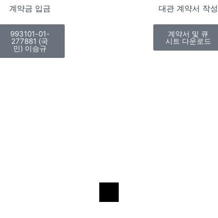
계약금 입금
대관 계약서 작성
993101-01-
계약서 및 큐
277881 (국
시트 다운로드
민) 이승규