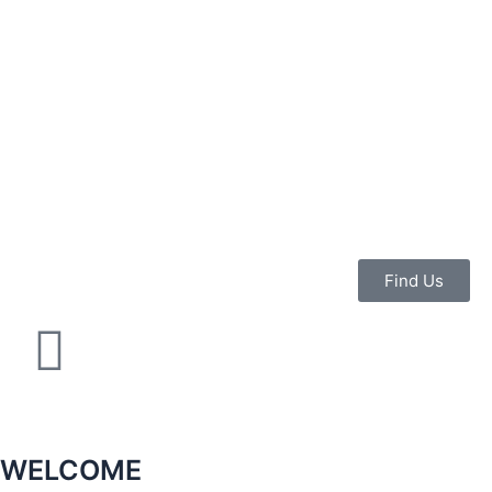
콘
텐
츠
로
건
너
뛰
기
Find Us
WELCOME