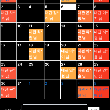
2
3
4
5
6
7
8
대관 차*
대관 김*
대관 윤*
대관 이*
우 님
현 님
정 님
진 님
9
10
11
12
13
14
15
대관 최*
대관 박*
대관 지*
현 님
균 님
권 님
16
17
18
19
20
21
22
대관 차*
대관 이*
대관 박*
대관 김*
빈 님
이 님
원 님
윤 님
23
24
25
26
27
28
29
대관 유*
대관 임*
대관 김*
대관 인*
희 님
현 님
훈 님
민 님
30
31
1
2
3
4
5
대관 윤*
대관 정*
대관 안*
빈 님
원 님
배 님