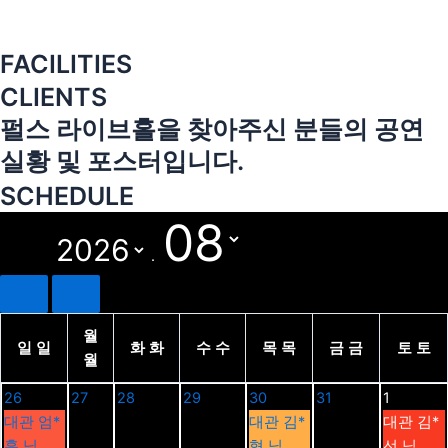
FACILITIES
CLIENTS
펄스 라이브홀을 찾아주신 분들의 공연
실황 및 포스터입니다.
SCHEDULE
.
월
일
일
화
화
수
수
목
목
금
금
토
토
월
26
27
28
29
30
31
1
대관 엄*
대관 김*
대관 김*
훈 님
형 님
선 님